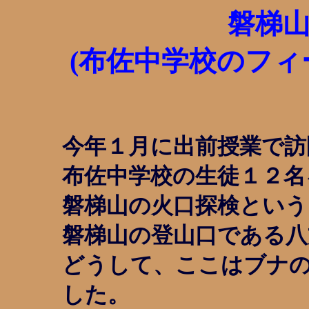
磐梯
(布佐中学校のフィー
今年１月に出前授業で訪
布佐中学校の生徒１２名
磐梯山の火口探検という
磐梯山の登山口である八
どうして、ここはブナ
した。